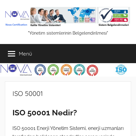
İçeriğe
atla
NOVA
"Yönetim sistemlerinin Belgelendirilmesi"
Belgelendirme
Menü
Hizmetleri
ISO 50001
ISO 50001 Nedir?
ISO 50001 Enerji Yönetim Sistemi, enerji uzmanları