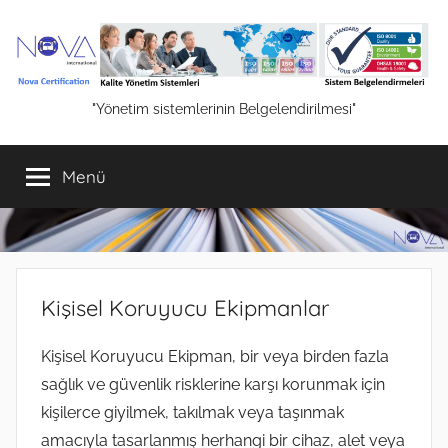
İçeriğe
atla
NOVA
"Yönetim sistemlerinin Belgelendirilmesi"
Belgelendirme
Menü
Hizmetleri
Kişisel Koruyucu Ekipmanlar
Kişisel Koruyucu Ekipman, bir veya birden fazla
sağlık ve güvenlik risklerine karşı korunmak için
kişilerce giyilmek, takılmak veya taşınmak
amacıyla tasarlanmış herhangi bir cihaz, alet veya